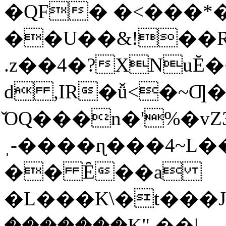
�QF� �<���*
��U��&!��
.z��4�?XNu
d ,IR�ǚ<�~Ƣ
̌OQ���n�'%�vZ
ˌ-����ɳ���4~L���7� 
�� Ȇ��a
�L���K\�t���J
�������K" ��|