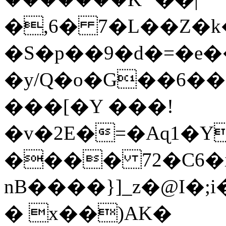
�,6� 7�L��Z�
�S�p��9�d�=�e�
�y/Q�o�G��6�
���[�Y ���!
�v�2E�=�Aɋ1�Y
���� 72�C6�
nB����}]_z�@I�
� x��)AK�