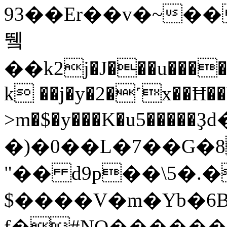
93��Er��v�~���1Sd��7�
뛬
��k2j�J���u���
k ��j�y�2�˹x��Ħ��
>m�$�y���K�u5���
�)�0��L�7��G�
"�� d9p��\5�.�
$����V�m�Yb�6B
f�#NO������