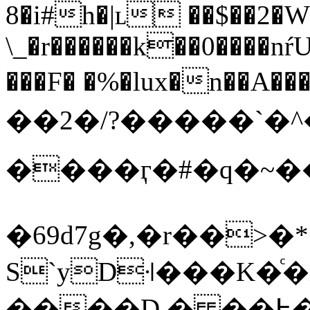
8�i#h�|ʟ ��$��2�WP
\_�r������k��0����nŕ
���F� �%�lux�n��A���9��UލJ�NEAs
��2�/?�����`�^�<Ф�"
����ӷ�#�q�~��
�69d7g�,�r��>�
S`yD꜊���K�ͨ
����D
� ��߅��ֽ}�>�g_�0�3�㞦