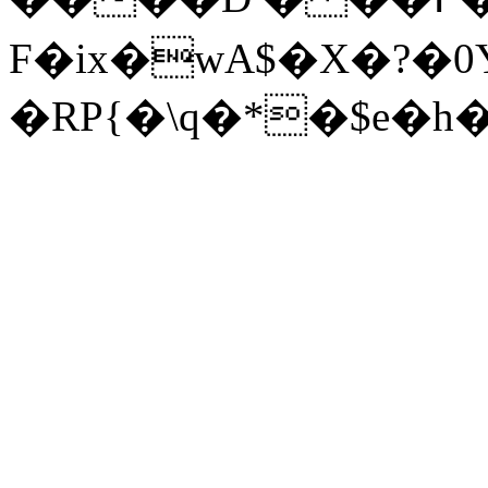
F�ix�wA$�X�?�
�RP{�\q�*�$e�h