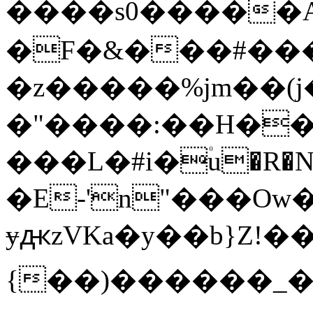
����s0�����A
�F�&���#����
�z�����%jm��(j
�"����:��H��
���L�#i�۠u�R
�E-'n"���Ow
ɏԫzVKa�y��b}Z!��
{��)������_�q