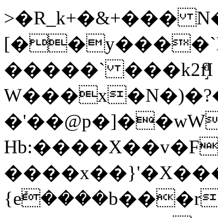
>�R_k+�&+��� 
[��y����`I�
�����` ���k2f֣ͩI
W���x�N�)�?�
�'��@p�]��wW
Hb:����X��v�F
����x��}'�X���
{eܺ����b���r�Z���