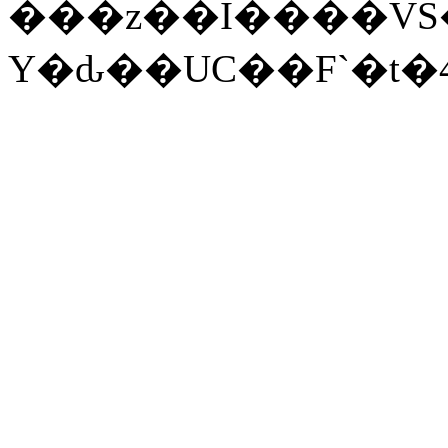
���z��I����VS
Y�ԃ��UC��F`�t