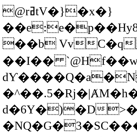
@rߥtV�}�x�}
��e:e�p��Hy
��b VvC�q
��I�� `@Hf��
dƳ����Q�a�
N
�^��.5�Rj�|ȺM�h
d�6Y�)�D>��$]�c�����ߎݼ�H�s�
�NQ�G�3�SC��