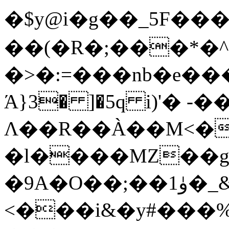
�$y@i�g��_5F��
��(�R�;���*�^B
�>�:=���nb�e��
Ά}3� ]�5q i)'� 
Λ��R��À��M<�
�l����MZ��g
�9A�O
<���i&�y#���