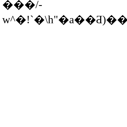
���/-