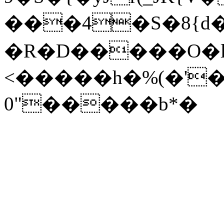
���4�S�8{d�
�R�D�����O�lDЅ���l&,���\7�o�����83�|.
<�����h�%(�'�
0"�����b*�