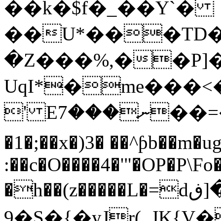
��k�$f�_��Y`�
��U*���TD�
�Z���%,��P]�
UqI*�me���<
' Eނ���7��=�M�qM���O�9ME�[f��>m�p`.��S����S�c�ۊr�u�݄J;x�{.8��2KZ<�Vx5/
�1�;��x�)3� ��^ƥb��m�
:��c�O����4�'"�OP�P\Fo
�h��(z�����L�=dڒ�[ڧz�a���㓈
9�S�{�yJr(_JK{