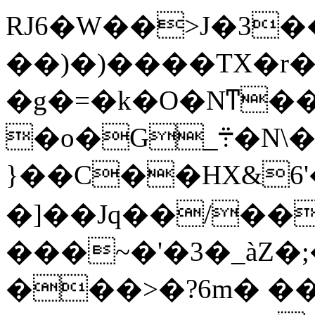
RJ6�W��>J�3�
��)�)����TX�r��
�g�=�k�O�Nͳ��
�o�G_܊�N\���G@��*_�+��T��;���Q������_���I��+���g��g�(*����V�����]ep��̘g�|$��XA��
}��C��HX&6
�]��Jq��/��
���~�'�3�_àZ
���>�?6m� �