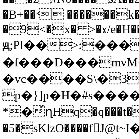
�B+��ʶ ������k
�9<�x� >�ɤ/e�H��%
ԭ;Pl��>:��
�ſ���D���mvM�
�vc����S\�3
p�}]p�H�#s���
*�҅ղHq�q���t�
�5�sKlzO����fJ@t~