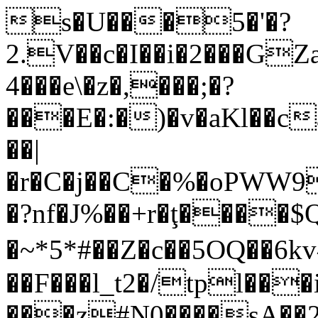
s�U���5�'�?
2.V��c�I��i�2���GZ
4���e\�z�,���;�?
���E�:�)�v�aKl��c
��|
�r�C�j��C�%�oPWW9@
�?nf�J%��+r�ţ����
�~*5*#��Z�c��5OQ��6k
��F���l_t2�/tpl���i
���z#N0����sA��2