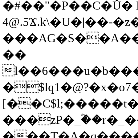
�#��"�P��C�Ǔ� 
4@.5Ϫ.k\�U�|��-�
���AG�S��A��
��
l��6���u�b��
�$lq1�@?�x�o7
[��C$l;�����t
���zP�_ؓ��r�_�
���T�A�q����~