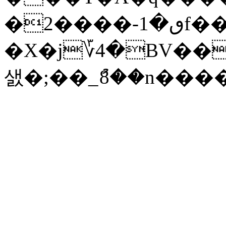
�ٯ�1-����2f��Nl����S����Mb}
�X�j؆4�BV��
샔�;��_ު8��n���