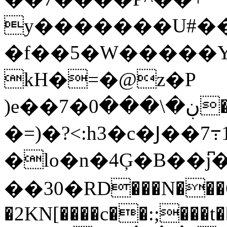
y�������U#���|
�f��5�W�����Y
kH�=�@z�P
)e��ڹ�\���0�7��Z���j���[�!
�=)�?<:h3�c�Ϳ��7߹
�lo�n�4Ģ�B��j
��30�RD���N��
�2KN[����c��:;���