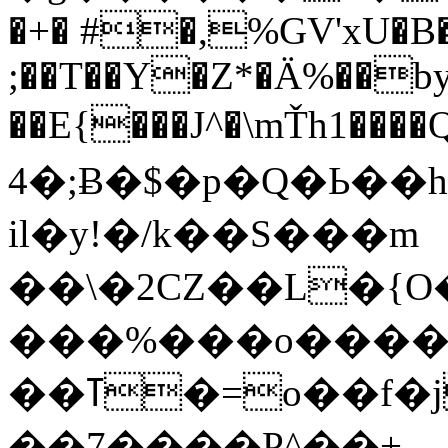
�+� #�,%GV'xU�
;��T��Y�Z*�Ä%��by
��E{���J^�\mŤh1����
4�;Ƀ�$�p�Q�Ь��h�
il�y!�/k��S���m
��\�2CZ��L�{O
���%���o����
��ߠ�=o��f�jw�g��K�1��g���9@��Ert���(��
��7����P^��+