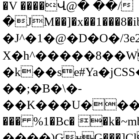
�V ����Վ@� ��/
�JM��]�x��1���8�
�J^�1�@�D�O�/3
X�h^�����8��
�k��se#Ya�jCS
��;�B�\�-
��K���U�����
��� %1�Bc� �k�~
����)ԌɏG��͎�]C