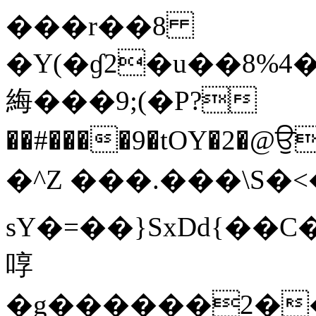
���r��8
�Y(�ɠ2�u��8%4
䋦���9;(�P?
��#����9�tOY�2�@
�^Z ���.���\S�<�d
sY�=��}SxDd{��
啍
�g������2�