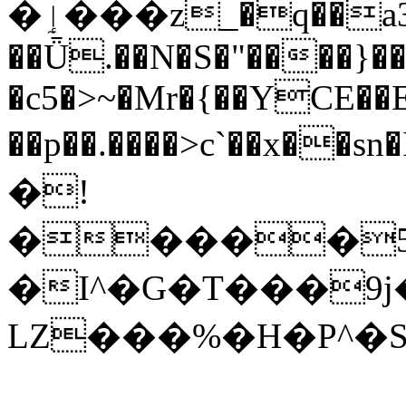
�ٳ���z_�q��a3qj�s������n��:�Y�5]����0�'�2-
��Ǖ.��N�S�"����}
�c5�>~�Mr�{��YCE��
��p��.����>c`��
�!
�����5��öi<�_܏K�#����������
�I^�G�T���
9
LZ���%�H�P^�