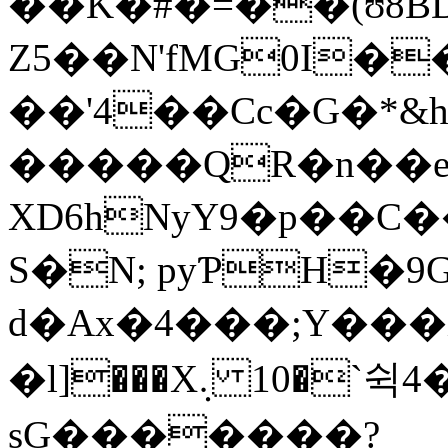
��K�#�=��(ʊ8BD:�:��*3
Z5��N'fMG0I�
��'4��Cc�G�*&
�����QR�n��e���C�����<�ݲ��3�HY
XD6hNyY9�p��C��rܪ���^�kĜk����S7��3�
S�N; pyƤH�9G
d�Ax�4���;Y���X
�l]���X܉ 10�`쉭4����=z #Э#
sG�������?