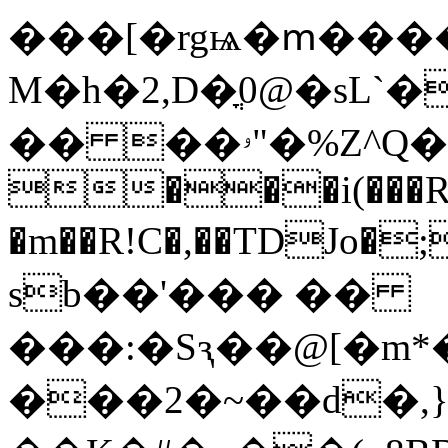
���[�rgѩ�ՠ������
M�h�2,D�ֳ0@�sL`�
�� ��ۥ"�%Ζ^Q�Pڏ�!�ͩ�Nb���4h�>
���i(���Rʩ
�m��R!C�,��TDJo�;���D�
sb��'��� ��
���:�Sԇ��@[�m*
���2�~��d�,}