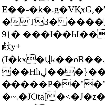
E��˗�k�.g�VҚxG,�
�T3� ����a׾z� ��R�?�^
9{� ���I��Ы��
欳y+
(I�kx�վk��oR�
��Hhڸ���}��x�!��N�/
�����P��"�",
�~.�JOta[�<�J�