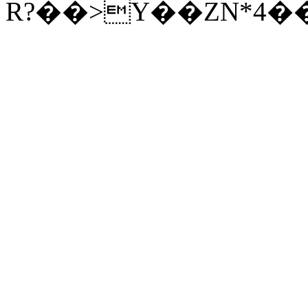
R?��>Y��ZN*4�