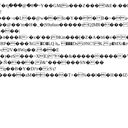
~o`�ղ���@�8�=Y��GM(o���Z���5&E�.��
!
��@��'m�H�_�|S9u6uo�����zQ]MR����
B���|
4���R<�x�'��)9Km���[�Z�A�b6�v��z
5�|F'�c�� _�:��0N�oW�\�̍���:���9?
�:Ň����;ê&"������SN���
Y�Dתr�cSԇ?
������aM�����T+�%��l��H��IZ�