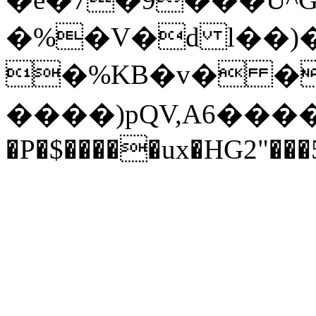
�%�V�d l��)�
�%KB�v� �
����)pQV,A6����
�P�$�����ux�HG2"���