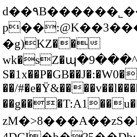
d��۹B������˾�
p��:@K��3����
�g)KZ��
wk�sZ�պ�9���^��
S�1x��P�GB��J�:�W0�
��/#�e�Ÿ&����v��l��
��g���T:A1��u��8�މsP�6z����+ty�,^��k�2�{�)j��
zM�>8���A��zS
4DCI�b�?5��Db