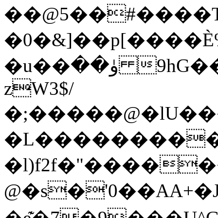
��@5��#����T�3�K�
�0�&]��p[����Ѐ
�u��ۈ�� 9hG����,2��:D�5y��������e
zW3$/
�;�����@�lU�
�L����������
�l)f2f�"����
@�s�'0��AA+
�e͊�7�9���U^