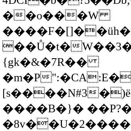
��o���W
����F�[]��üh
��Ů�t�W��3���
{gk�&�7R��
�m�P":�CA:E�
[s����N#3�)ё
����B�}� ��P
�8v��U�2����