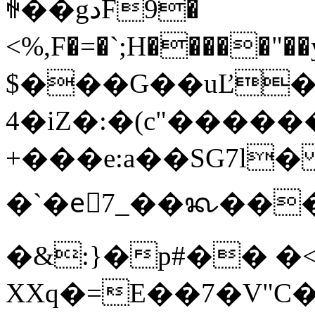
ꏀ��gدF9�
<%,F�=�`;H�����
$���G��uĽ��o
4�iZ�:�(c"�����
+���e:a��SG7l� Y�׻Ya�O��`i[
�`�eّ7_��ᬔ���g
�&:}�p#�� �<
XXq�=E��7�V"C