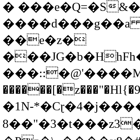
� ���e�Q=�S&�
����d���g��a 4"߅��S
��e�z�
���JG�b�HhFh
���::�@'����M
������[�z���"�Hl{
�1N-*�Cɽ�4�j��
8��"�3�t���z