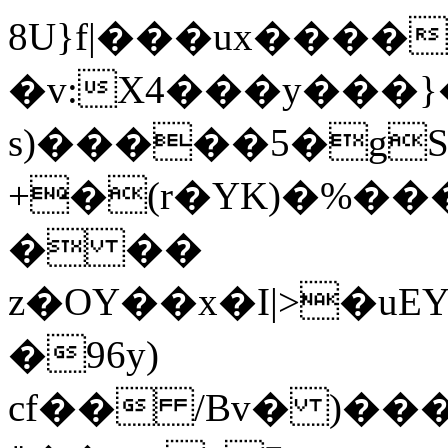
8U}f|���ux����
�v:X4���y���
s)�����5�gS
+�(r�YK)�%��
� ��
z�OY��x�I|>�u
�96y)
cf�� /Bv� )��