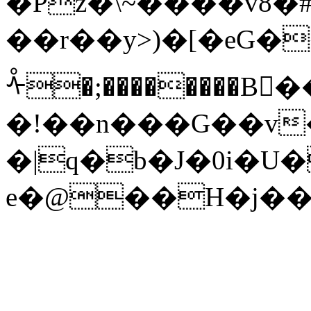
�Pz�\~����v8�#
��r��y>)�[�eG�
ᢥ�;��������B
�!��n���G��v
�|q�b�J�0i�U