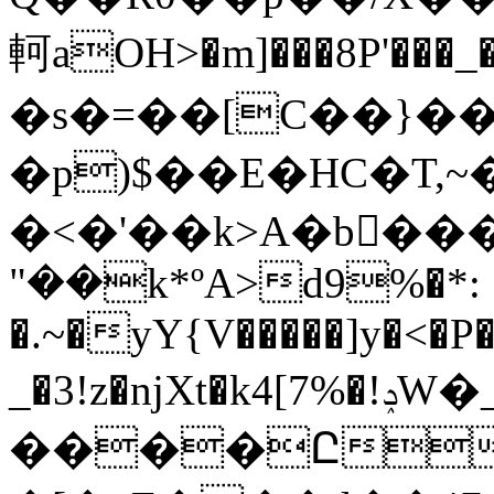
軻aOH>�m]���8P'���_�"ޝ��E�
�s�=��[C��}��
�p)$��E�HC�T,~
�<�'��k>A�b���
"��k*ºA>d9%�*: 
�.~�yY{V�����]y�<�P�
_�3!z�njXt�k4[7%�!ݚW�_�
����Ը