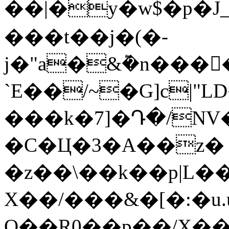
��|�y�w$�p�J
���t��j�(�-
j�"a�&݉�n���
`E��/~�G]c|
���k�7]�Դ�/NV
�C�Ц�3�A��z� 
�z��\��k��p|L��
X��/���&�[�:�u
Q��R0��p��/X����R