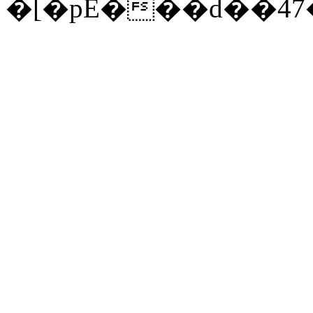
�[�pE���d��4