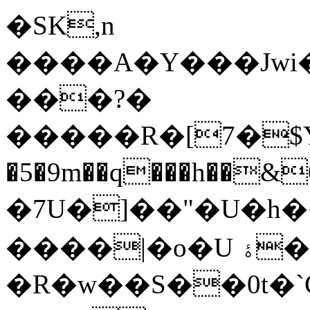
�SK,n
����A�Y���Jwi
���?�
�����R�[7�$Y�n
�5�9m��q���h��&0ٽq� t���M��R�~Օ�K��o�1c�uPQ��z�ҡ�q�R����)Ү�QN�)k�X�0D���^_��csυ��q�����x����"���i
�7U�]��"�U�h���H�
����|�o�U ۀ�ʥ����
�R�w��S��0t�`