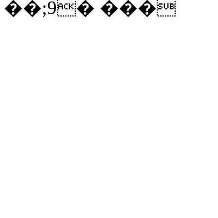
��;9� ���