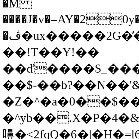
�M
����J�v�=AY�20y
�ڤ�ux�����2G�̕�|)��fQ��1�����#��?
��!T��Y!��
��ď����$_���+�h�
��$-��b?��N��'&
�Z�^�a�0��$��
�^yb��.X�P�4
嚊�< 2fqQ�6�|�H�=