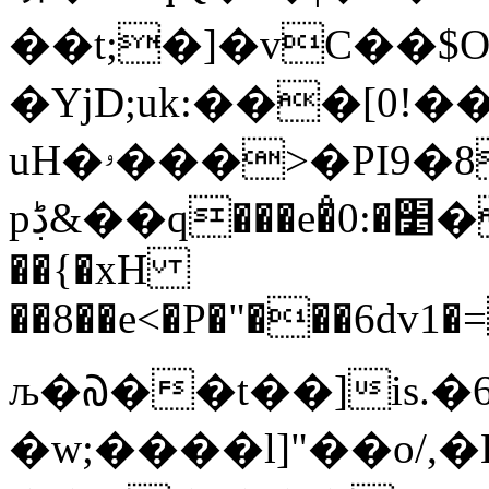
��t;�]�vC��$
�YjD;uk:���[0!��
uH�ۥ���>�P
pڋ&��q���e�̊׵�:0�Ȑo,��g�D&1�CY`pN&y��+ˡ�PlbFPü�7����f�1�H
��{�xH
��8��e<�P�"���6dv1
љ�᠗��t��]is.�
�w;����l]"��o/,