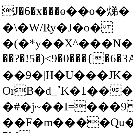
J�6�x���ө��o�焍
�\�W/Ry�J�o�
�(�*y��X^���N�T
��?�!5�)<9�0���{�6�
��9�|H�U���JK�
OrB�d_ߴK�1�����*@����X*��R]P8�H�O���J�
�#�j~��I=���
��F�m����Qu��B